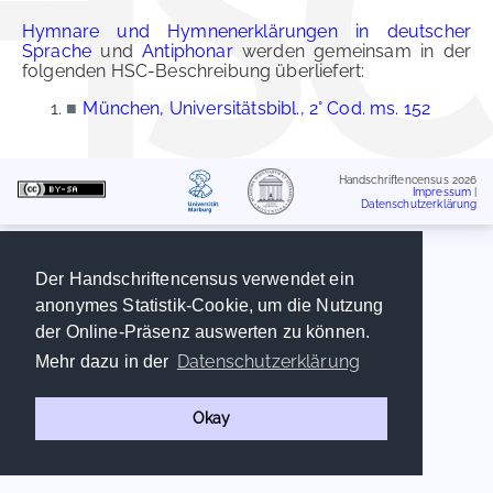
Hymnare und Hymnenerklärungen in deutscher
Sprache
und
Antiphonar
werden gemeinsam in der
folgenden HSC-Beschreibung überliefert:
■
München, Universitätsbibl., 2° Cod. ms. 152
Handschriftencensus 2026
Impressum
|
Datenschutzerklärung
Der Handschriftencensus verwendet ein
anonymes Statistik-Cookie, um die Nutzung
der Online-Präsenz auswerten zu können.
Datenschutzerklärung
Mehr dazu in der
Okay