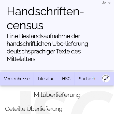
de
|
en
Handschriften­
census
Eine Bestandsaufnahme der
handschriftlichen Über­lieferung
deutschsprachiger Texte des
Mittelalters
Verzeichnisse
Literatur
HSC
Suche
Mitüberlieferung
Geteilte Überlieferung