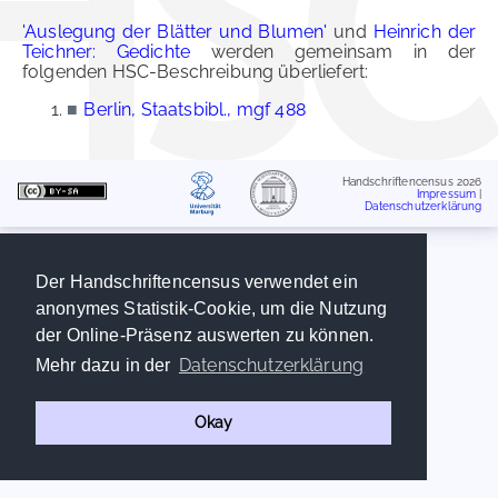
'Auslegung der Blätter und Blumen'
und
Heinrich der
Teichner: Gedichte
werden gemeinsam in der
folgenden HSC-Beschreibung überliefert:
■
Berlin, Staatsbibl., mgf 488
Handschriftencensus 2026
Impressum
|
Datenschutzerklärung
Der Handschriftencensus verwendet ein
anonymes Statistik-Cookie, um die Nutzung
der Online-Präsenz auswerten zu können.
Datenschutzerklärung
Mehr dazu in der
Okay