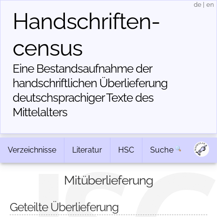
de
|
en
Handschriften­
census
Eine Bestandsaufnahme der
handschriftlichen Über­lieferung
deutschsprachiger Texte des
Mittelalters
Verzeichnisse
Literatur
HSC
Suche
Mitüberlieferung
Geteilte Überlieferung