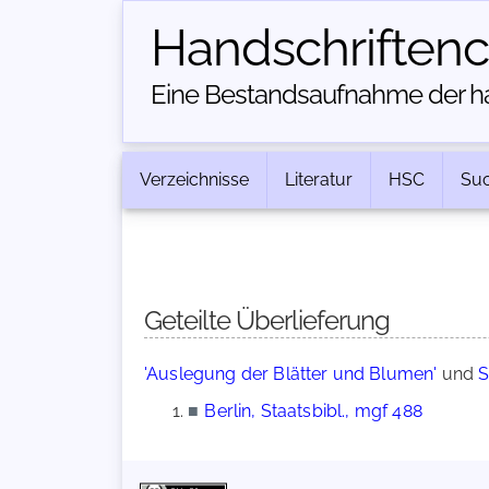
Handschriften­
Eine Bestandsaufnahme der han
Verzeichnisse
Literatur
HSC
Su
Geteilte Überlieferung
'Auslegung der Blätter und Blumen'
und
S
■
Berlin, Staatsbibl., mgf 488