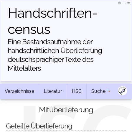
de
|
en
Handschriften­
census
Eine Bestandsaufnahme der
handschriftlichen Über­lieferung
deutschsprachiger Texte des
Mittelalters
Verzeichnisse
Literatur
HSC
Suche
Mitüberlieferung
Geteilte Überlieferung