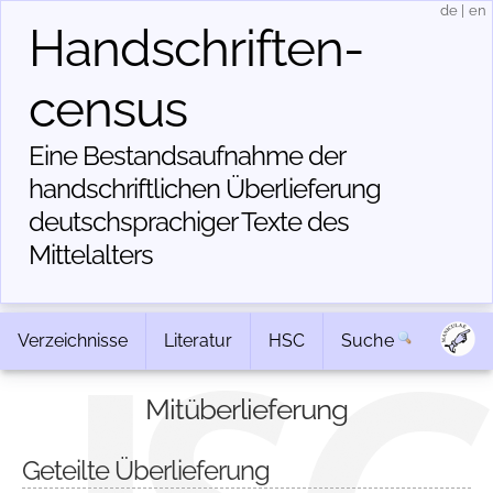
de
|
en
Handschriften­
census
Eine Bestandsaufnahme der
handschriftlichen Über­lieferung
deutschsprachiger Texte des
Mittelalters
Verzeichnisse
Literatur
HSC
Suche
Mitüberlieferung
Geteilte Überlieferung