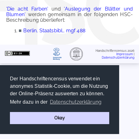
'Die acht Farben'
und
'Auslegung der Blätter und
Blumen'
werden gemeinsam in der folgenden HSC-
Beschreibung überliefert:
■
Berlin, Staatsbibl., mgf 488
Handschriftencensus 2026
Impressum
|
Datenschutzerklärung
Der Handschriftencensus verwendet ein
anonymes Statistik-Cookie, um die Nutzung
der Online-Präsenz auswerten zu können.
Datenschutzerklärung
Mehr dazu in der
Okay