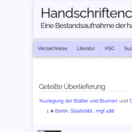
Handschriften­
Eine Bestandsaufnahme der han
Verzeichnisse
Literatur
HSC
Su
Geteilte Überlieferung
'Auslegung der Blätter und Blumen'
und
'
■
Berlin, Staatsbibl., mgf 488