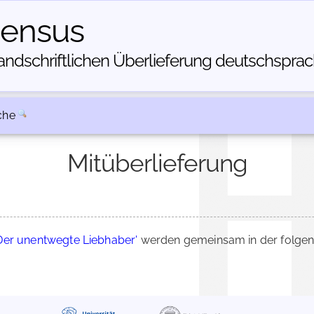
census
dschriftlichen Über­lieferung deutschsprachi
che
Mitüberlieferung
Der unentwegte Liebhaber'
werden gemeinsam in der folgen