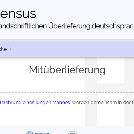
census
dschriftlichen Über­lieferung deutschsprachi
che
Mitüberlieferung
Belehrung eines jungen Mannes'
werden gemeinsam in der f