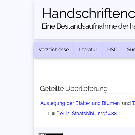
Handschriften­
Eine Bestandsaufnahme der han
Verzeichnisse
Literatur
HSC
Su
Geteilte Überlieferung
'Auslegung der Blätter und Blumen'
und
'
■
Berlin, Staatsbibl., mgf 488