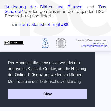
'Auslegung der Blätter und Blumen'
und
'Das
Scheiden'
werden gemeinsam in der folgenden HSC-
Beschreibung überliefert:
■
Berlin, Staatsbibl., mgf 488
Handschriftencensus 2026
Impressum
|
Datenschutzerklärung
Der Handschriftencensus verwendet ein
anonymes Statistik-Cookie, um die Nutzung
der Online-Präsenz auswerten zu können.
Datenschutzerklärung
Mehr dazu in der
Okay