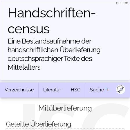
de
|
en
Handschriften­
census
Eine Bestandsaufnahme der
handschriftlichen Über­lieferung
deutschsprachiger Texte des
Mittelalters
Verzeichnisse
Literatur
HSC
Suche
Mitüberlieferung
Geteilte Überlieferung