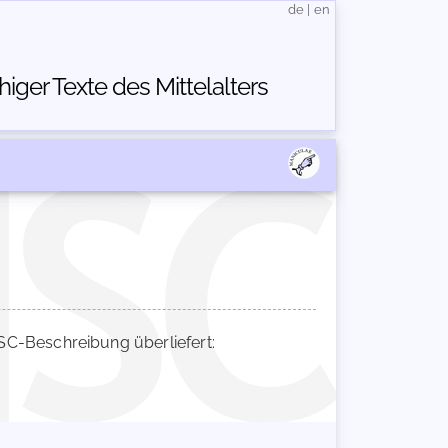
de
|
en
ger Texte des Mittelalters
C-Beschreibung überliefert: