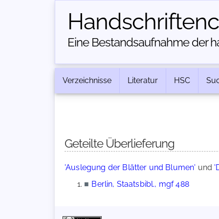
Handschriften­
Eine Bestandsaufnahme der han
Verzeichnisse
Literatur
HSC
Su
Geteilte Überlieferung
'Auslegung der Blätter und Blumen'
und
'
■
Berlin, Staatsbibl., mgf 488