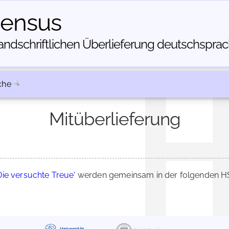
census
dschriftlichen Über­lieferung deutschsprachi
che
Mitüberlieferung
Die versuchte Treue'
werden gemeinsam in der folgenden HS