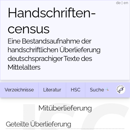
de
|
en
Handschriften­
census
Eine Bestandsaufnahme der
handschriftlichen Über­lieferung
deutschsprachiger Texte des
Mittelalters
Verzeichnisse
Literatur
HSC
Suche
Mitüberlieferung
Geteilte Überlieferung