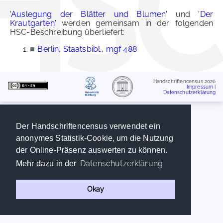
'Auslegung der Blätter und Blumen'
und
'Der
Krautgarten'
werden gemeinsam in der folgenden
HSC-Beschreibung überliefert:
■
Berlin, Staatsbibl., mgf 488
Handschriftencensus 2026
Impressum
|
Datenschutzerklärung
Der Handschriftencensus verwendet ein
anonymes Statistik-Cookie, um die Nutzung
der Online-Präsenz auswerten zu können.
Datenschutzerklärung
Mehr dazu in der
Okay