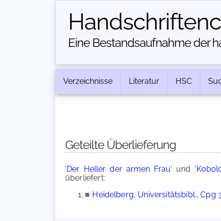
Handschriften­
Eine Bestandsaufnahme der han
Verzeichnisse
Literatur
HSC
Su
Geteilte Überlieferung
'Der Heller der armen Frau'
und
'Kobol
überliefert:
■
Heidelberg, Universitätsbibl., Cpg 