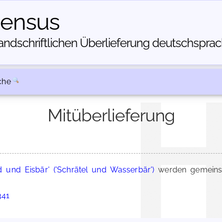
census
dschriftlichen Über­lieferung deutschsprachi
che
Mitüberlieferung
d und Eisbär' ('Schrätel und Wasserbär')
werden gemeinsa
341