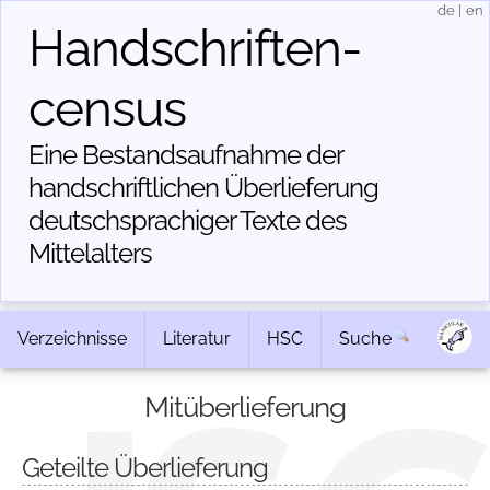
de
|
en
Handschriften­
census
Eine Bestandsaufnahme der
handschriftlichen Über­lieferung
deutschsprachiger Texte des
Mittelalters
Verzeichnisse
Literatur
HSC
Suche
Mitüberlieferung
Geteilte Überlieferung