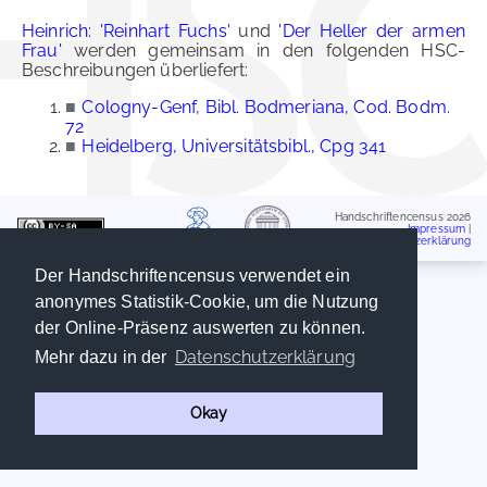
Heinrich: 'Reinhart Fuchs'
und
'Der Heller der armen
Frau'
werden gemeinsam in den folgenden HSC-
Beschreibungen überliefert:
■
Cologny-Genf, Bibl. Bodmeriana, Cod. Bodm.
72
■
Heidelberg, Universitätsbibl., Cpg 341
Handschriftencensus 2026
Impressum
|
Datenschutzerklärung
Der Handschriftencensus verwendet ein
anonymes Statistik-Cookie, um die Nutzung
der Online-Präsenz auswerten zu können.
Datenschutzerklärung
Mehr dazu in der
Okay