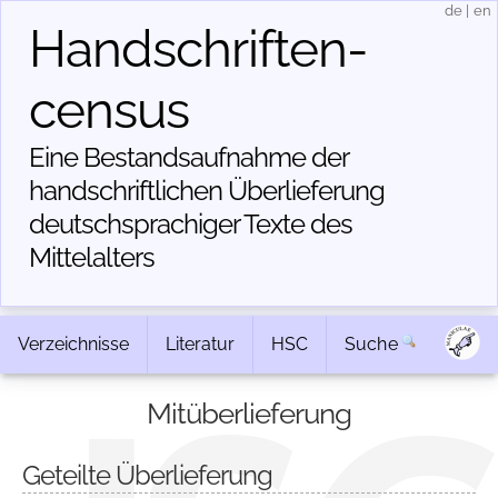
de
|
en
Handschriften­
census
Eine Bestandsaufnahme der
handschriftlichen Über­lieferung
deutschsprachiger Texte des
Mittelalters
Verzeichnisse
Literatur
HSC
Suche
Mitüberlieferung
Geteilte Überlieferung