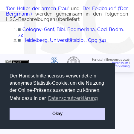
'Der Heller der armen Frau'
und
'Der Feldbauer' ('Der
Bergmann')
werden gemeinsam in den folgenden
HSC-Beschreibungen überliefert:
■
Cologny-Genf, Bibl. Bodmeriana, Cod. Bodm.
72
■
Heidelberg, Universitätsbibl., Cpg 341
Handschriftencensus 2026
Impressum
|
Datenschutzerklärung
Der Handschriftencensus verwendet ein
anonymes Statistik-Cookie, um die Nutzung
der Online-Präsenz auswerten zu können.
Datenschutzerklärung
Mehr dazu in der
Okay