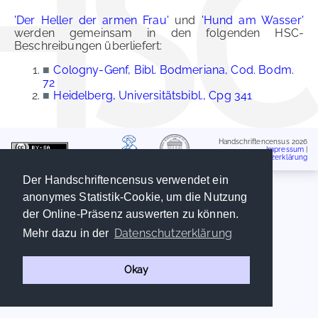
'Der Heller der armen Frau'
und
'Hund am Wasser'
werden gemeinsam in den folgenden HSC-
Beschreibungen überliefert:
■
Cologny-Genf, Bibl. Bodmeriana, Cod. Bodm.
72
■
Heidelberg, Universitätsbibl., Cpg 341
Handschriftencensus 2026
Impressum
|
Datenschutzerklärung
Der Handschriftencensus verwendet ein
anonymes Statistik-Cookie, um die Nutzung
der Online-Präsenz auswerten zu können.
Datenschutzerklärung
Mehr dazu in der
Okay