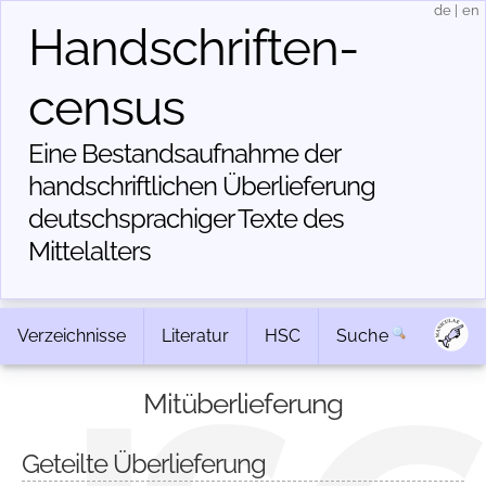
de
|
en
Handschriften­
census
Eine Bestandsaufnahme der
handschriftlichen Über­lieferung
deutschsprachiger Texte des
Mittelalters
Verzeichnisse
Literatur
HSC
Suche
Mitüberlieferung
Geteilte Überlieferung