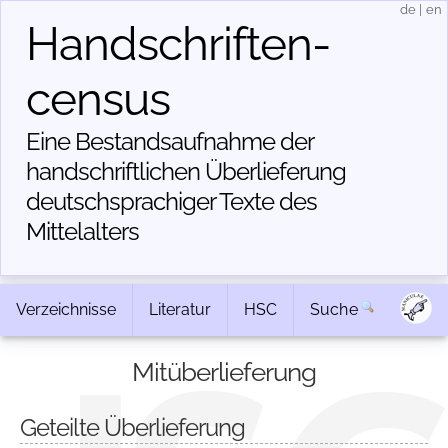
de
|
en
Handschriften­
census
Eine Bestandsaufnahme der
handschriftlichen Über­lieferung
deutschsprachiger Texte des
Mittelalters
Verzeichnisse
Literatur
HSC
Suche
Mitüberlieferung
Geteilte Überlieferung