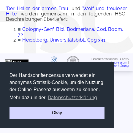
'Der Heller der armen Frau'
und
'Wolf und treuloser
Hirte'
werden gemeinsam in den folgenden HSC-
Beschreibungen überliefert:
■
Cologny-Genf, Bibl. Bodmeriana, Cod. Bodm.
72
■
Heidelberg, Universitätsbibl., Cpg 341
Handschriftencensus 2026
Impressum
|
Datenschutzerklärung
Der Handschriftencensus verwendet ein
anonymes Statistik-Cookie, um die Nutzung
der Online-Präsenz auswerten zu können.
Datenschutzerklärung
Mehr dazu in der
Okay