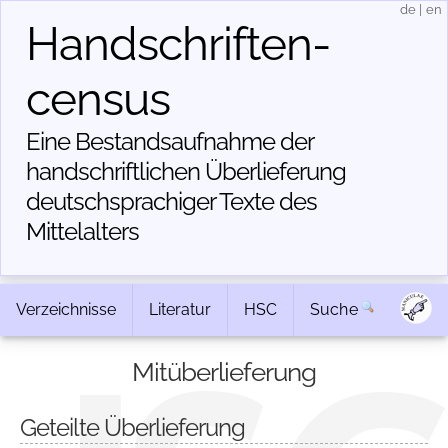
de
|
en
Handschriften­
census
Eine Bestandsaufnahme der
handschriftlichen Über­lieferung
deutschsprachiger Texte des
Mittelalters
Verzeichnisse
Literatur
HSC
Suche
Mitüberlieferung
Geteilte Überlieferung