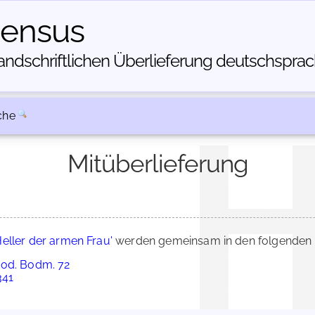
census
dschriftlichen Über­lieferung deutschsprachi
che
Mitüberlieferung
Heller der armen Frau'
werden gemeinsam in den folgenden 
Cod. Bodm. 72
341