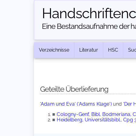
Handschriften­
Eine Bestandsaufnahme der han
Verzeichnisse
Literatur
HSC
Su
Geteilte Überlieferung
'Adam und Eva' ('Adams Klage')
und
'Der 
■
Cologny-Genf, Bibl. Bodmeriana, 
■
Heidelberg, Universitätsbibl., Cpg 