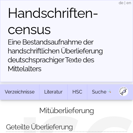
de
|
en
Handschriften­
census
Eine Bestandsaufnahme der
handschriftlichen Über­lieferung
deutschsprachiger Texte des
Mittelalters
Verzeichnisse
Literatur
HSC
Suche
Mitüberlieferung
Geteilte Überlieferung