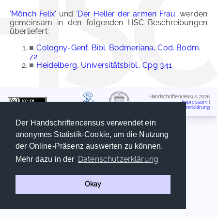
'Mönch Felix'
und
'Der Heller der armen Frau'
werden
gemeinsam in den folgenden HSC-Beschreibungen
überliefert:
■
Cologny-Genf, Bibl. Bodmeriana, Cod. Bodm.
72
■
Heidelberg, Universitätsbibl., Cpg 341
Handschriftencensus 2026
Impressum
|
Datenschutzerklärung
Der Handschriftencensus verwendet ein
anonymes Statistik-Cookie, um die Nutzung
der Online-Präsenz auswerten zu können.
Datenschutzerklärung
Mehr dazu in der
Okay