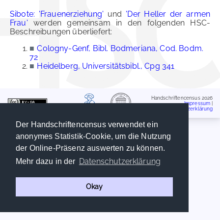
Sibote: 'Frauenerziehung'
und
'Der Heller der armen
Frau'
werden gemeinsam in den folgenden HSC-
Beschreibungen überliefert:
■
Cologny-Genf, Bibl. Bodmeriana, Cod. Bodm.
72
■
Heidelberg, Universitätsbibl., Cpg 341
Handschriftencensus 2026
Impressum
|
Datenschutzerklärung
Der Handschriftencensus verwendet ein
anonymes Statistik-Cookie, um die Nutzung
der Online-Präsenz auswerten zu können.
Datenschutzerklärung
Mehr dazu in der
Okay