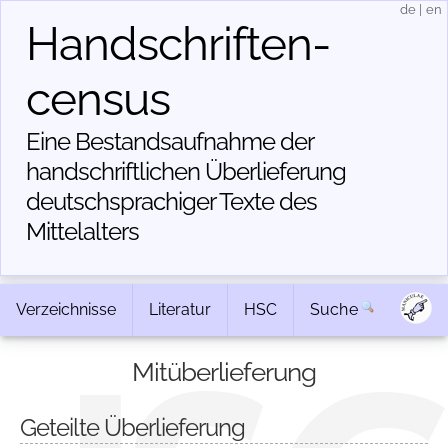
de
|
en
Handschriften­
census
Eine Bestandsaufnahme der
handschriftlichen Über­lieferung
deutschsprachiger Texte des
Mittelalters
Verzeichnisse
Literatur
HSC
Suche
Mitüberlieferung
Geteilte Überlieferung