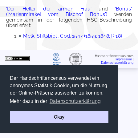
'Der Heller der armen Frau'
und
'Bonus'
('Marienmirakel vom Bischof Bonus')
werden
gemeinsam in der folgenden HSC-Beschreibung
überliefert:
■
Melk, Stiftsbibl., Cod. 1547 (1859; 1848; R 18)
Handschriftencensus 2026
Impressum
|
Datenschutzerklärung
Der Handschriftencensus verwendet ein
anonymes Statistik-Cookie, um die Nutzung
der Online-Präsenz auswerten zu können.
Datenschutzerklärung
Mehr dazu in der
Okay