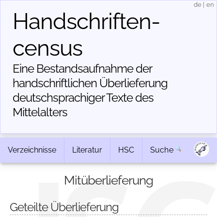
de
|
en
Handschriften­
census
Eine Bestandsaufnahme der
handschriftlichen Über­lieferung
deutschsprachiger Texte des
Mittelalters
Verzeichnisse
Literatur
HSC
Suche
Mitüberlieferung
Geteilte Überlieferung