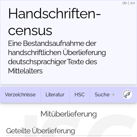
de
|
en
Handschriften­
census
Eine Bestandsaufnahme der
handschriftlichen Über­lieferung
deutschsprachiger Texte des
Mittelalters
Verzeichnisse
Literatur
HSC
Suche
Mitüberlieferung
Geteilte Überlieferung