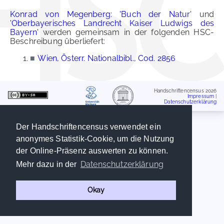
Konrad von Megenberg: 'Buch der Natur'
und
'Oberbayerisches Landrecht Kaiser Ludwigs des
Bayern'
werden gemeinsam in der folgenden HSC-
Beschreibung überliefert:
■
Wien, Österr. Nationalbibl., Cod. 2856
Handschriftencensus 2026
Impressum
|
Datenschutzerklärung
Der Handschriftencensus verwendet ein
anonymes Statistik-Cookie, um die Nutzung
der Online-Präsenz auswerten zu können.
Datenschutzerklärung
Mehr dazu in der
Okay