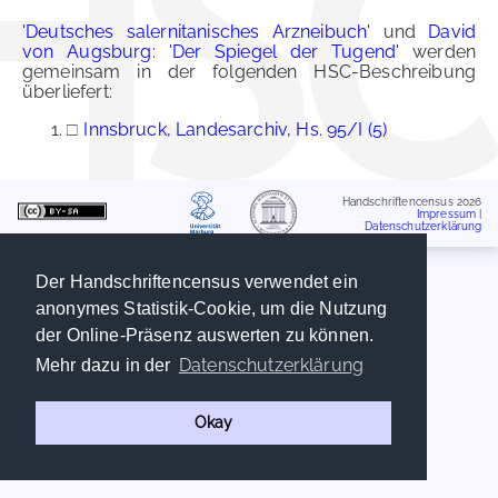
'Deutsches salernitanisches Arzneibuch'
und
David
von Augsburg: 'Der Spiegel der Tugend'
werden
gemeinsam in der folgenden HSC-Beschreibung
überliefert:
□
Innsbruck, Landesarchiv, Hs. 95/I (5)
Handschriftencensus 2026
Impressum
|
Datenschutzerklärung
Der Handschriftencensus verwendet ein
anonymes Statistik-Cookie, um die Nutzung
der Online-Präsenz auswerten zu können.
Datenschutzerklärung
Mehr dazu in der
Okay