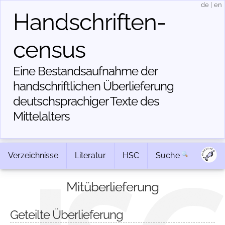
de
|
en
Handschriften­
census
Eine Bestandsaufnahme der
handschriftlichen Über­lieferung
deutschsprachiger Texte des
Mittelalters
Verzeichnisse
Literatur
HSC
Suche
Mitüberlieferung
Geteilte Überlieferung