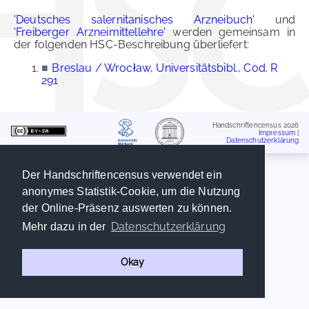
'Deutsches salernitanisches Arzneibuch'
und
'Freiberger Arzneimittellehre'
werden gemeinsam in
der folgenden HSC-Beschreibung überliefert:
■
Breslau / Wrocław, Universitätsbibl., Cod. R
291
Handschriftencensus 2026
Impressum
|
Datenschutzerklärung
Der Handschriftencensus verwendet ein
anonymes Statistik-Cookie, um die Nutzung
der Online-Präsenz auswerten zu können.
Datenschutzerklärung
Mehr dazu in der
Okay