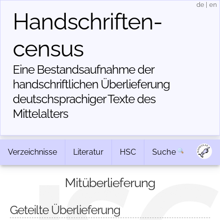
de
|
en
Handschriften­
census
Eine Bestandsaufnahme der
handschriftlichen Über­lieferung
deutschsprachiger Texte des
Mittelalters
Verzeichnisse
Literatur
HSC
Suche
Mitüberlieferung
Geteilte Überlieferung