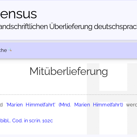
census
dschriftlichen Über­lieferung deutschsprachi
che
Mitüberlieferung
nd
'Marien Himmelfahrt' (Mnd. Marien Himmelfahrt)
werd
bl., Cod. in scrin. 102c