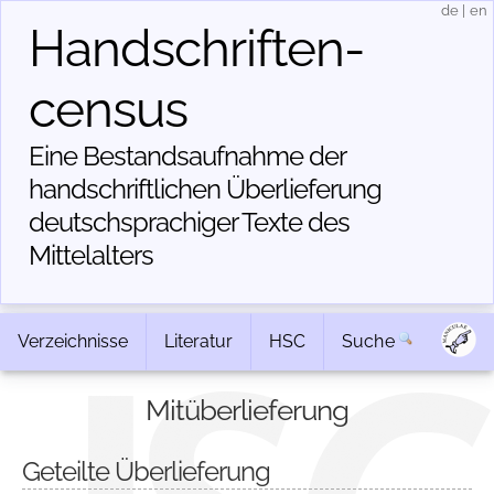
de
|
en
Handschriften­
census
Eine Bestandsaufnahme der
handschriftlichen Über­lieferung
deutschsprachiger Texte des
Mittelalters
Verzeichnisse
Literatur
HSC
Suche
Mitüberlieferung
Geteilte Überlieferung