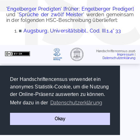
'Engelberger Predigten' [früher: Engelberger Prediger]
und
'Sprüche der zwölf Meister'
werden gemeinsam
in der folgenden HSC-Beschreibung überliefert:
■
Augsburg, Universitätsbibl., Cod. III.1.4° 33
Handschriftencensus 2026
Impressum
|
Datenschutzerklärung
Der Handschriftencensus verwendet ein
anonymes Statistik-Cookie, um die Nutzung
der Online-Präsenz auswerten zu können.
Datenschutzerklärung
Mehr dazu in der
Okay