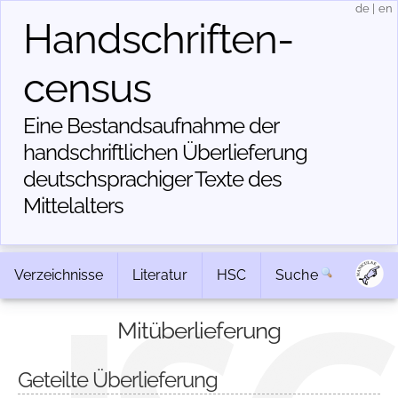
de
|
en
Handschriften­
census
Eine Bestandsaufnahme der
handschriftlichen Über­lieferung
deutschsprachiger Texte des
Mittelalters
Verzeichnisse
Literatur
HSC
Suche
Mitüberlieferung
Geteilte Überlieferung