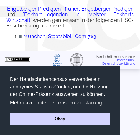
'Engelberger Predigten' [früher: Engelberger Prediger]
und
'Eckhart-Legenden' / 'Meister Eckharts
Wirtschaft'
werden gemeinsam in der folgenden HSC-
Beschreibung überliefert:
■
München, Staatsbibl., Cgm 783
Handschriftencensus 2026
Impressum
|
Datenschutzerklärung
Der Handschriftencensus verwendet ein
anonymes Statistik-Cookie, um die Nutzung
der Online-Präsenz auswerten zu können.
Datenschutzerklärung
Mehr dazu in der
Okay