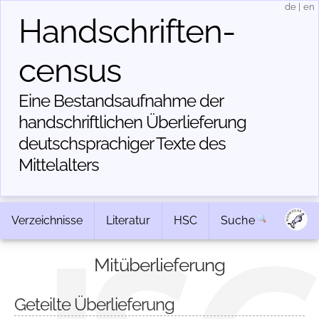
de
|
en
Handschriften­
census
Eine Bestandsaufnahme der
handschriftlichen Über­lieferung
deutschsprachiger Texte des
Mittelalters
Verzeichnisse
Literatur
HSC
Suche
Mitüberlieferung
Geteilte Überlieferung