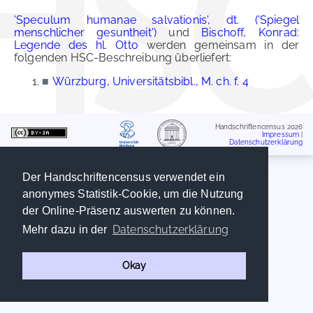
'Speculum humanae salvationis', dt. ('Spiegel
menschlicher gesuntheit')
und
Bischoff, Konrad:
Legende des hl. Otto
werden gemeinsam in der
folgenden HSC-Beschreibung überliefert:
■
Würzburg, Universitätsbibl., M. ch. f. 4
Handschriftencensus 2026
Impressum
|
Datenschutzerklärung
Der Handschriftencensus verwendet ein
anonymes Statistik-Cookie, um die Nutzung
der Online-Präsenz auswerten zu können.
Datenschutzerklärung
Mehr dazu in der
Okay