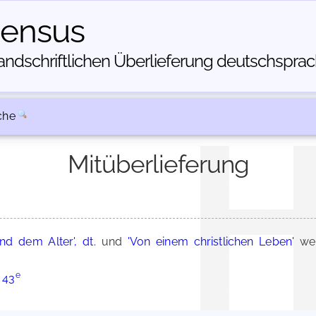
census
dschriftlichen Über­lieferung deutschsprachi
che
Mitüberlieferung
d dem Alter', dt.
und
'Von einem christlichen Leben'
wer
e
 43