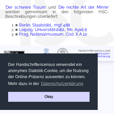
'Der schwere Traum'
und
'Die rechte Art der Minne'
werden gemeinsam in den folgenden HSC-
Beschreibungen überliefert:
■
Berlin, Staatsbibl., mgf 488
■
Leipzig, Universitätsbibl., Ms. Apel 8
■
Prag, Nationalmuseum, Cod. X A 12
Handschriftencensus 2026
Impressum
|
Datenschutzerklärung
Der Handschriftencensus verwendet ein
anonymes Statistik-Cookie, um die Nutzung
der Online-Präsenz auswerten zu können.
Datenschutzerklärung
Mehr dazu in der
Okay