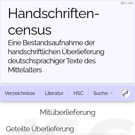
de
|
en
Handschriften­
census
Eine Bestandsaufnahme der
handschriftlichen Über­lieferung
deutschsprachiger Texte des
Mittelalters
Verzeichnisse
Literatur
HSC
Suche
Mitüberlieferung
Geteilte Überlieferung