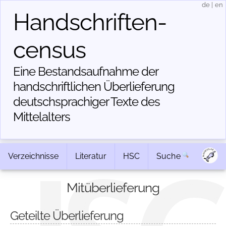
de
|
en
Handschriften­
census
Eine Bestandsaufnahme der
handschriftlichen Über­lieferung
deutschsprachiger Texte des
Mittelalters
Verzeichnisse
Literatur
HSC
Suche
Mitüberlieferung
Geteilte Überlieferung