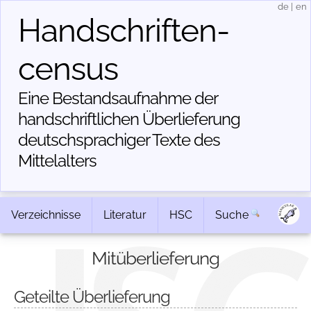
de
|
en
Handschriften­
census
Eine Bestandsaufnahme der
handschriftlichen Über­lieferung
deutschsprachiger Texte des
Mittelalters
Verzeichnisse
Literatur
HSC
Suche
Mitüberlieferung
Geteilte Überlieferung