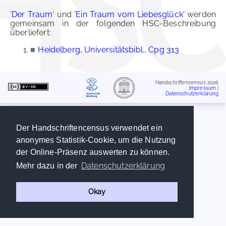
'Der Traum'
und
'Ein Traum vom Liebesglück'
werden
gemeinsam in der folgenden HSC-Beschreibung
überliefert:
■
Heidelberg, Universitätsbibl., Cpg 313
Handschriftencensus 2026
Impressum
|
Datenschutzerklärung
Der Handschriftencensus verwendet ein
anonymes Statistik-Cookie, um die Nutzung
der Online-Präsenz auswerten zu können.
Datenschutzerklärung
Mehr dazu in der
Okay