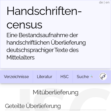
de
|
en
Handschriften­
census
Eine Bestandsaufnahme der
handschriftlichen Über­lieferung
deutschsprachiger Texte des
Mittelalters
Verzeichnisse
Literatur
HSC
Suche
Mitüberlieferung
Geteilte Überlieferung