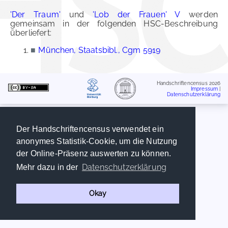
'Der Traum'
und
'Lob der Frauen' V
werden
gemeinsam in der folgenden HSC-Beschreibung
überliefert:
■
München, Staatsbibl., Cgm 5919
Handschriftencensus 2026
Impressum
|
Datenschutzerklärung
Der Handschriftencensus verwendet ein
anonymes Statistik-Cookie, um die Nutzung
der Online-Präsenz auswerten zu können.
Datenschutzerklärung
Mehr dazu in der
Okay