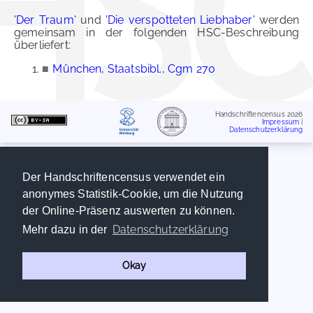
'Der Traum'
und
'Die verspotteten Liebhaber'
werden
gemeinsam in der folgenden HSC-Beschreibung
überliefert:
■
München, Staatsbibl., Cgm 270
Handschriftencensus 2026
Impressum
|
Datenschutzerklärung
Der Handschriftencensus verwendet ein
anonymes Statistik-Cookie, um die Nutzung
der Online-Präsenz auswerten zu können.
Datenschutzerklärung
Mehr dazu in der
Okay