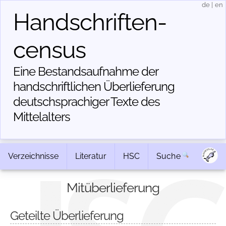
de
|
en
Handschriften­
census
Eine Bestandsaufnahme der
handschriftlichen Über­lieferung
deutschsprachiger Texte des
Mittelalters
Verzeichnisse
Literatur
HSC
Suche
Mitüberlieferung
Geteilte Überlieferung