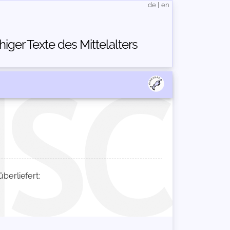
de
|
en
ger Texte des Mittelalters
erliefert: