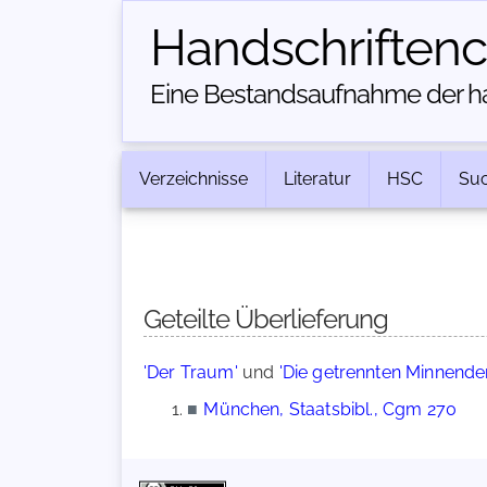
Handschriften­
Eine Bestandsaufnahme der han
Verzeichnisse
Literatur
HSC
Su
Geteilte Überlieferung
'Der Traum'
und
'Die getrennten Minnende
■
München, Staatsbibl., Cgm 270