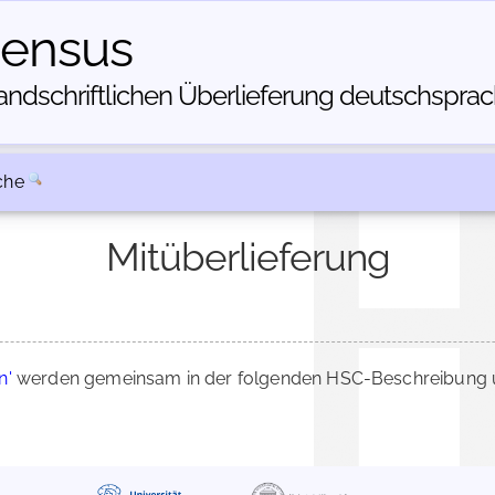
census
dschriftlichen Über­lieferung deutschsprachi
che
Mitüberlieferung
n'
werden gemeinsam in der folgenden HSC-Beschreibung üb