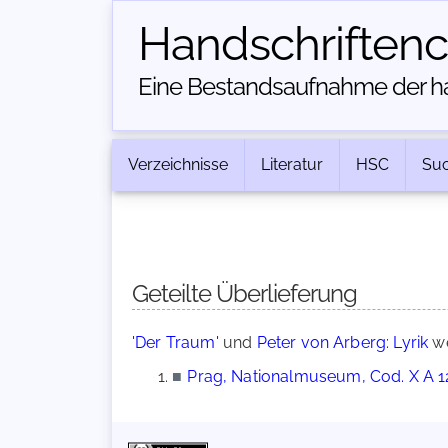
Handschriften­
Eine Bestandsaufnahme der han
Verzeichnisse
Literatur
HSC
Su
Geteilte Überlieferung
'Der Traum'
und
Peter von Arberg: Lyrik
we
■
Prag, Nationalmuseum, Cod. X A 1