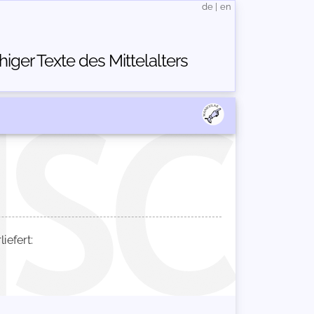
de
|
en
ger Texte des Mittelalters
efert: