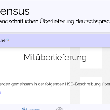
census
dschriftlichen Über­lieferung deutschsprachi
che
Mitüberlieferung
rden gemeinsam in der folgenden HSC-Beschreibung überli
2