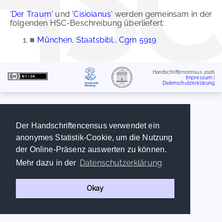
'Der Traum'
und
'Cisioianus'
werden gemeinsam in der
folgenden HSC-Beschreibung überliefert:
■
München, Staatsbibl., Cgm 5919
Handschriftencensus 2026
Impressum
|
Datenschutzerklärung
Der Handschriftencensus verwendet ein
anonymes Statistik-Cookie, um die Nutzung
der Online-Präsenz auswerten zu können.
Datenschutzerklärung
Mehr dazu in der
Okay