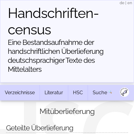
de
|
en
Handschriften­
census
Eine Bestandsaufnahme der
handschriftlichen Über­lieferung
deutschsprachiger Texte des
Mittelalters
Verzeichnisse
Literatur
HSC
Suche
Mitüberlieferung
Geteilte Überlieferung