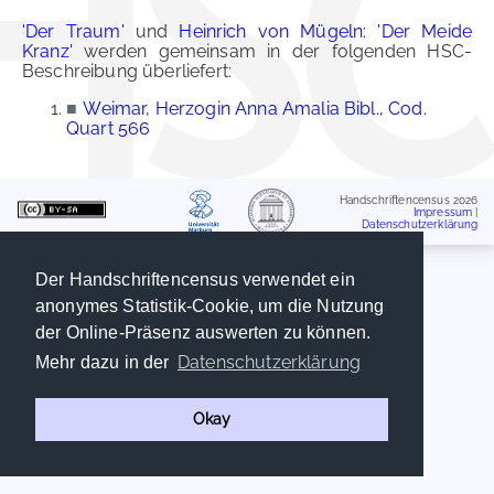
'Der Traum'
und
Heinrich von Mügeln: 'Der Meide
Kranz'
werden gemeinsam in der folgenden HSC-
Beschreibung überliefert:
■
Weimar, Herzogin Anna Amalia Bibl., Cod.
Quart 566
Handschriftencensus 2026
Impressum
|
Datenschutzerklärung
Der Handschriftencensus verwendet ein
anonymes Statistik-Cookie, um die Nutzung
der Online-Präsenz auswerten zu können.
Datenschutzerklärung
Mehr dazu in der
Okay