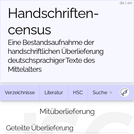
de
|
en
Handschriften­
census
Eine Bestandsaufnahme der
handschriftlichen Über­lieferung
deutschsprachiger Texte des
Mittelalters
Verzeichnisse
Literatur
HSC
Suche
Mitüberlieferung
Geteilte Überlieferung