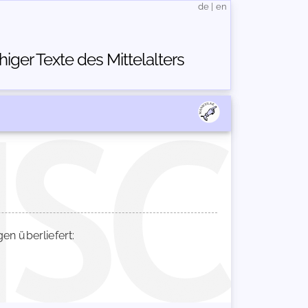
de
|
en
ger Texte des Mittelalters
n überliefert: