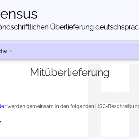
census
dschriftlichen Über­lieferung deutschsprachi
che
Mitüberlieferung
der
werden gemeinsam in den folgenden HSC-Beschreibunge
2