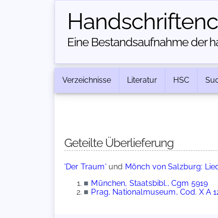
Handschriften­
Eine Bestandsaufnahme der han
Verzeichnisse
Literatur
HSC
Su
Geteilte Überlieferung
'Der Traum'
und
Mönch von Salzburg: Lie
■
München, Staatsbibl., Cgm 5919
■
Prag, Nationalmuseum, Cod. X A 1