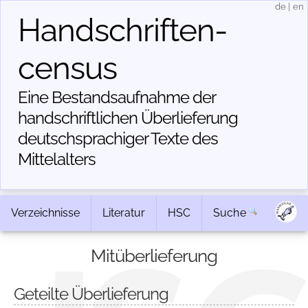
de
|
en
Handschriften­
census
Eine Bestandsaufnahme der
handschriftlichen Über­lieferung
deutschsprachiger Texte des
Mittelalters
Verzeichnisse
Literatur
HSC
Suche
Mitüberlieferung
Geteilte Überlieferung