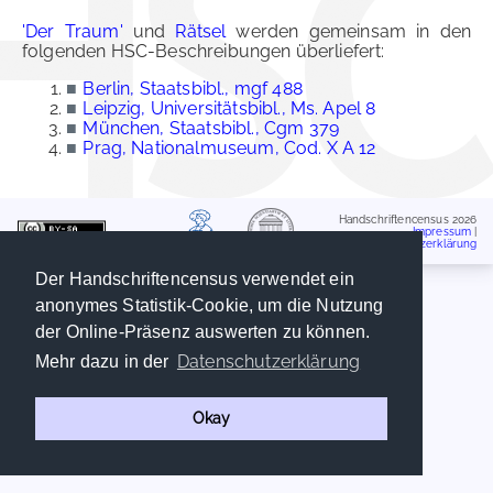
'Der Traum'
und
Rätsel
werden gemeinsam in den
folgenden HSC-Beschreibungen überliefert:
■
Berlin, Staatsbibl., mgf 488
■
Leipzig, Universitätsbibl., Ms. Apel 8
■
München, Staatsbibl., Cgm 379
■
Prag, Nationalmuseum, Cod. X A 12
Handschriftencensus 2026
Impressum
|
Datenschutzerklärung
Der Handschriftencensus verwendet ein
anonymes Statistik-Cookie, um die Nutzung
der Online-Präsenz auswerten zu können.
Datenschutzerklärung
Mehr dazu in der
Okay