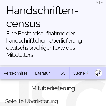
de
|
en
Handschriften­
census
Eine Bestandsaufnahme der
handschriftlichen Über­lieferung
deutschsprachiger Texte des
Mittelalters
Verzeichnisse
Literatur
HSC
Suche
Mitüberlieferung
Geteilte Überlieferung