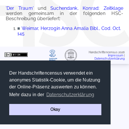
'Der Traum'
und
Suchendank, Konrad: Zeitklage
werden gemeinsam in der folgenden HSC-
Beschreibung überliefert:
■
Weimar, Herzogin Anna Amalia Bibl., Cod. Oct.
145
Handschriftencensus 2026
Impressum
|
Datenschutzerklärung
Der Handschriftencensus verwendet ein
anonymes Statistik-Cookie, um die Nutzung
der Online-Präsenz auswerten zu können.
Datenschutzerklärung
Mehr dazu in der
Okay