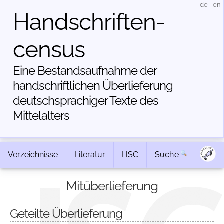
de
|
en
Handschriften­
census
Eine Bestandsaufnahme der
handschriftlichen Über­lieferung
deutschsprachiger Texte des
Mittelalters
Verzeichnisse
Literatur
HSC
Suche
Mitüberlieferung
Geteilte Überlieferung