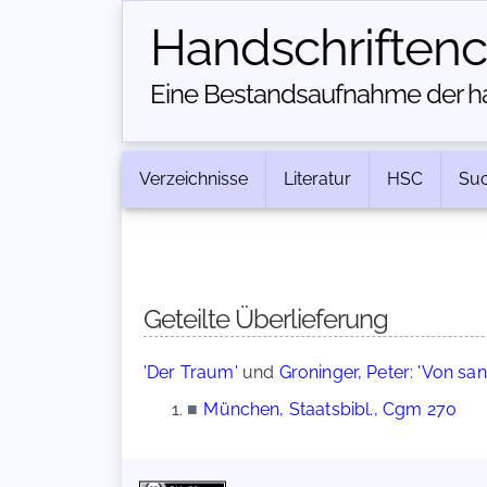
Handschriften­
Eine Bestandsaufnahme der han
Verzeichnisse
Literatur
HSC
Su
Geteilte Überlieferung
'Der Traum'
und
Groninger, Peter: 'Von san
■
München, Staatsbibl., Cgm 270