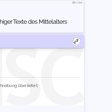
de
|
en
ger Texte des Mittelalters
eibung überliefert: