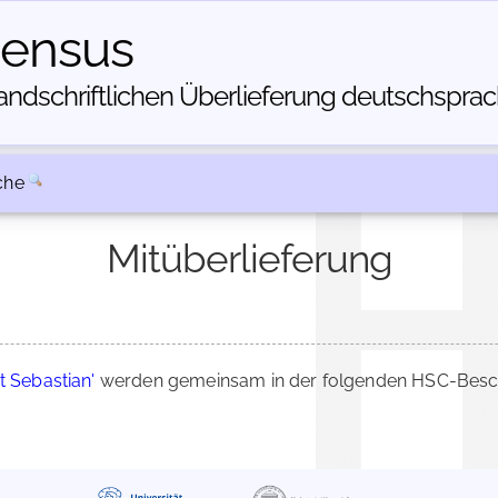
census
dschriftlichen Über­lieferung deutschsprachi
che
Mitüberlieferung
t Sebastian'
werden gemeinsam in der folgenden HSC-Beschr