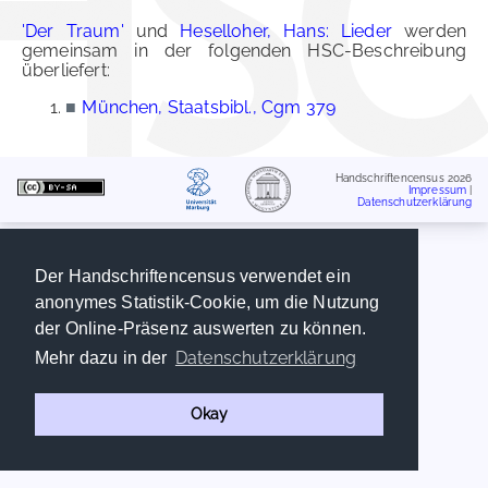
'Der Traum'
und
Heselloher, Hans: Lieder
werden
gemeinsam in der folgenden HSC-Beschreibung
überliefert:
■
München, Staatsbibl., Cgm 379
Handschriftencensus 2026
Impressum
|
Datenschutzerklärung
Der Handschriftencensus verwendet ein
anonymes Statistik-Cookie, um die Nutzung
der Online-Präsenz auswerten zu können.
Datenschutzerklärung
Mehr dazu in der
Okay