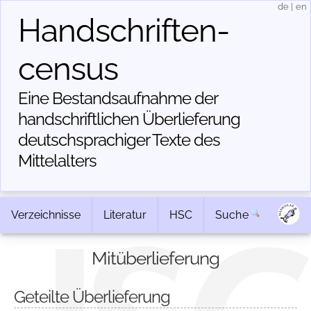
de
|
en
Handschriften­
census
Eine Bestandsaufnahme der
handschriftlichen Über­lieferung
deutschsprachiger Texte des
Mittelalters
Verzeichnisse
Literatur
HSC
Suche
Mitüberlieferung
Geteilte Überlieferung