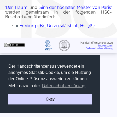
'Der Traum'
und
'Sinn der höchsten Meister von Paris'
werden gemeinsam in der folgenden HSC-
Beschreibung überliefert:
■
Freiburg i. Br., Universitätsbibl., Hs. 362
Handschriftencensus 2026
Impressum
|
Datenschutzerklärung
Der Handschriftencensus verwendet ein
anonymes Statistik-Cookie, um die Nutzung
der Online-Präsenz auswerten zu können.
Datenschutzerklärung
Mehr dazu in der
Okay