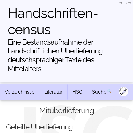
de
|
en
Handschriften­
census
Eine Bestandsaufnahme der
handschriftlichen Über­lieferung
deutschsprachiger Texte des
Mittelalters
Verzeichnisse
Literatur
HSC
Suche
Mitüberlieferung
Geteilte Überlieferung