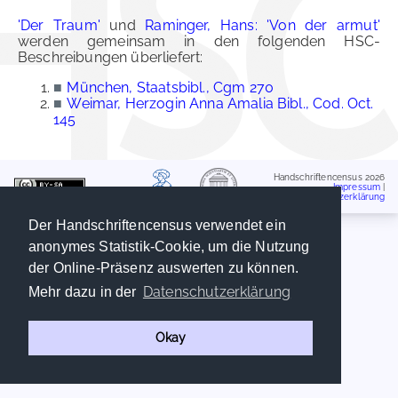
'Der Traum'
und
Raminger, Hans: 'Von der armut'
werden gemeinsam in den folgenden HSC-
Beschreibungen überliefert:
■
München, Staatsbibl., Cgm 270
■
Weimar, Herzogin Anna Amalia Bibl., Cod. Oct.
145
Handschriftencensus 2026
Impressum
|
Datenschutzerklärung
Der Handschriftencensus verwendet ein
anonymes Statistik-Cookie, um die Nutzung
der Online-Präsenz auswerten zu können.
Datenschutzerklärung
Mehr dazu in der
Okay