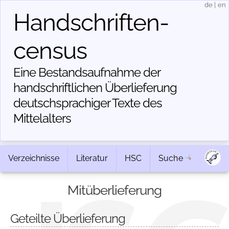
de
|
en
Handschriften­
census
Eine Bestandsaufnahme der
handschriftlichen Über­lieferung
deutschsprachiger Texte des
Mittelalters
Verzeichnisse
Literatur
HSC
Suche
Mitüberlieferung
Geteilte Überlieferung