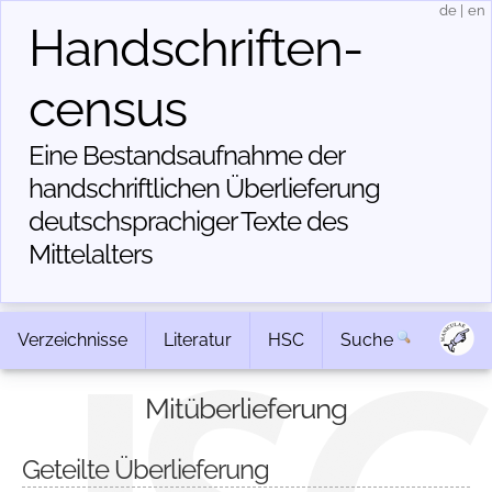
de
|
en
Handschriften­
census
Eine Bestandsaufnahme der
handschriftlichen Über­lieferung
deutschsprachiger Texte des
Mittelalters
Verzeichnisse
Literatur
HSC
Suche
Mitüberlieferung
Geteilte Überlieferung