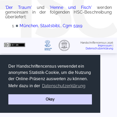
'Der Traum'
und
'Henne und Fisch'
werden
gemeinsam in der folgenden HSC-Beschreibung
überliefert:
■
München, Staatsbibl., Cgm 5919
Handschriftencensus 2026
Impressum
|
Datenschutzerklärung
Der Handschriftencensus verwendet ein
anonymes Statistik-Cookie, um die Nutzung
der Online-Präsenz auswerten zu können.
Datenschutzerklärung
Mehr dazu in der
Okay