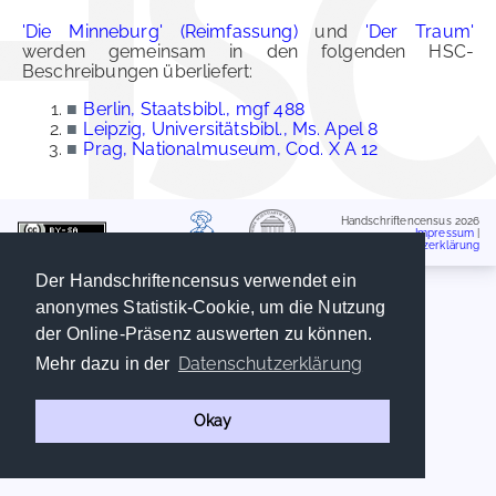
'Die Minneburg' (Reimfassung)
und
'Der Traum'
werden gemeinsam in den folgenden HSC-
Beschreibungen überliefert:
■
Berlin, Staatsbibl., mgf 488
■
Leipzig, Universitätsbibl., Ms. Apel 8
■
Prag, Nationalmuseum, Cod. X A 12
Handschriftencensus 2026
Impressum
|
Datenschutzerklärung
Der Handschriftencensus verwendet ein
anonymes Statistik-Cookie, um die Nutzung
der Online-Präsenz auswerten zu können.
Datenschutzerklärung
Mehr dazu in der
Okay