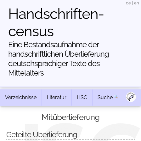
de
|
en
Handschriften­
census
Eine Bestandsaufnahme der
handschriftlichen Über­lieferung
deutschsprachiger Texte des
Mittelalters
Verzeichnisse
Literatur
HSC
Suche
Mitüberlieferung
Geteilte Überlieferung