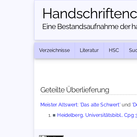
Handschriften­
Eine Bestandsaufnahme der han
Verzeichnisse
Literatur
HSC
Su
Geteilte Überlieferung
Meister Altswert: 'Das alte Schwert'
und
'D
■
Heidelberg, Universitätsbibl., Cpg 