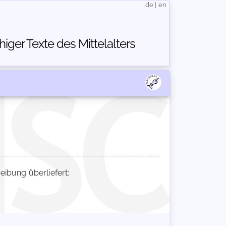
de
|
en
ger Texte des Mittelalters
bung überliefert: