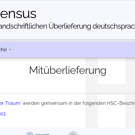
census
dschriftlichen Über­lieferung deutschsprachi
che
Mitüberlieferung
er Traum'
werden gemeinsam in der folgenden HSC-Beschrei
313