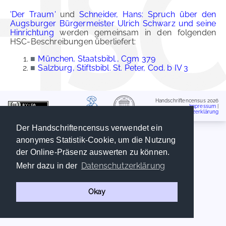
'Der Traum'
und
Schneider, Hans: Spruch über den
Augsburger Bürgermeister Ulrich Schwarz und seine
Hinrichtung
werden gemeinsam in den folgenden
HSC-Beschreibungen überliefert:
■
München, Staatsbibl., Cgm 379
■
Salzburg, Stiftsbibl. St. Peter, Cod. b IV 3
Handschriftencensus 2026
Impressum
|
Datenschutzerklärung
Der Handschriftencensus verwendet ein
anonymes Statistik-Cookie, um die Nutzung
der Online-Präsenz auswerten zu können.
Datenschutzerklärung
Mehr dazu in der
Okay