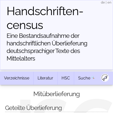
de
|
en
Handschriften­
census
Eine Bestandsaufnahme der
handschriftlichen Über­lieferung
deutschsprachiger Texte des
Mittelalters
Verzeichnisse
Literatur
HSC
Suche
Mitüberlieferung
Geteilte Überlieferung