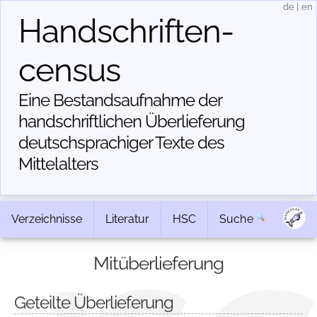
de
|
en
Handschriften­
census
Eine Bestandsaufnahme der
handschriftlichen Über­lieferung
deutschsprachiger Texte des
Mittelalters
Verzeichnisse
Literatur
HSC
Suche
Mitüberlieferung
Geteilte Überlieferung