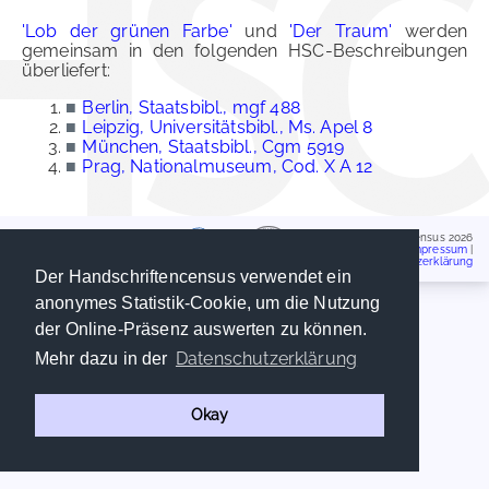
'Lob der grünen Farbe'
und
'Der Traum'
werden
gemeinsam in den folgenden HSC-Beschreibungen
überliefert:
■
Berlin, Staatsbibl., mgf 488
■
Leipzig, Universitätsbibl., Ms. Apel 8
■
München, Staatsbibl., Cgm 5919
■
Prag, Nationalmuseum, Cod. X A 12
Handschriftencensus 2026
Impressum
|
Datenschutzerklärung
Der Handschriftencensus verwendet ein
anonymes Statistik-Cookie, um die Nutzung
der Online-Präsenz auswerten zu können.
Datenschutzerklärung
Mehr dazu in der
Okay